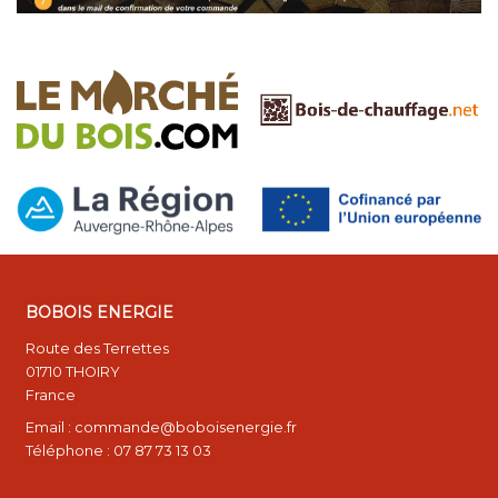
BOBOIS ENERGIE
Route des Terrettes
01710 THOIRY
France
Email : commande@boboisenergie.fr
Téléphone : 07 87 73 13 03